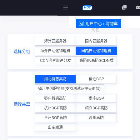
HOT
用户中心 / 购物车
购物
服务条款
海外云服务器
国内云服务器
海外自动化物理机
国内自动化物理机
选择分组
车
CDN内容加速分发
高防IP/高防SCDN盾
湖北特惠高防
宿迁BGP
镇江电信服务器(支持测试及按天退款)
枣庄特惠高防
枣庄BGP
选择类型
杭州BGP高防
绍兴BGP高防
台州BGP高防
温州高防
山东联通