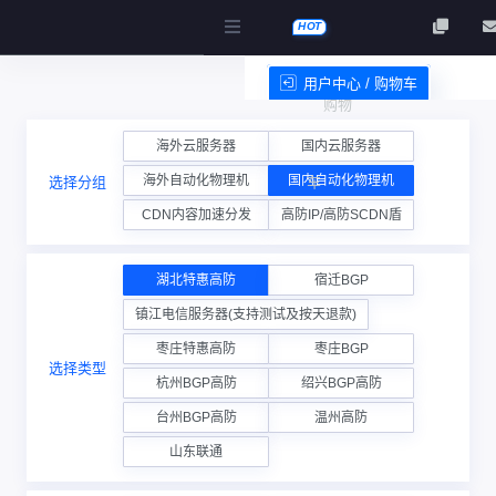
HOT
用户中心 / 购物车
购物
服务条款
海外云服务器
国内云服务器
海外自动化物理机
国内自动化物理机
选择分组
车
CDN内容加速分发
高防IP/高防SCDN盾
湖北特惠高防
宿迁BGP
镇江电信服务器(支持测试及按天退款)
枣庄特惠高防
枣庄BGP
选择类型
杭州BGP高防
绍兴BGP高防
台州BGP高防
温州高防
山东联通