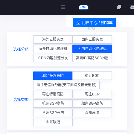
HOT
用户中心 / 购物车
购物
服务条款
海外云服务器
国内云服务器
海外自动化物理机
国内自动化物理机
选择分组
车
CDN内容加速分发
高防IP/高防SCDN盾
湖北特惠高防
宿迁BGP
镇江电信服务器(支持测试及按天退款)
枣庄特惠高防
枣庄BGP
选择类型
杭州BGP高防
绍兴BGP高防
台州BGP高防
温州高防
山东联通