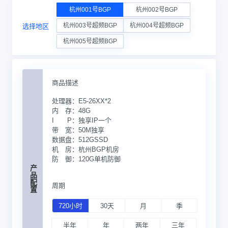
杭州001号BGP
杭州002号BGP
杭州003号超频BGP
杭州004号超频BGP
选择地区
杭州005号超频BGP
商品描述
处理器：
E5-26XX*2
内 存：
48G
I P：
独享IP一个
带 宽：
50M独享
数据盘：
512GSSD
机 房：
杭州BGP机房
防 御：
120G单机防御
产品配置
周期
720小时
30天
月
季
半年
年
两年
三年