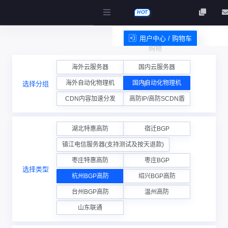
HOT
用户中心 / 购物车
购物
服务条款
海外云服务器
国内云服务器
海外自动化物理机
国内自动化物理机
选择分组
车
CDN内容加速分发
高防IP/高防SCDN盾
湖北特惠高防
宿迁BGP
镇江电信服务器(支持测试及按天退款)
枣庄特惠高防
枣庄BGP
选择类型
杭州BGP高防
绍兴BGP高防
台州BGP高防
温州高防
山东联通