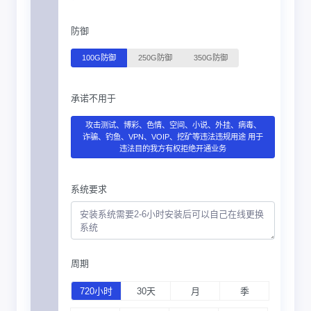
防御
100G防御
250G防御
350G防御
承诺不用于
攻击测试、博彩、色情、空间、小说、外挂、病毒、
诈骗、钓鱼、VPN、VOIP、挖矿等违法违规用途 用于
违法目的我方有权拒绝开通业务
系统要求
周期
720小时
30天
月
季