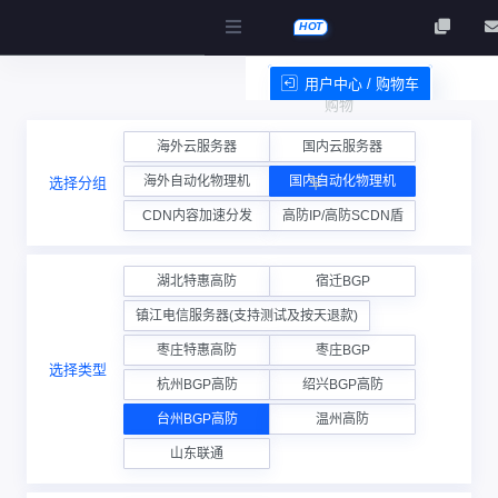
HOT
用户中心 / 购物车
购物
服务条款
海外云服务器
国内云服务器
海外自动化物理机
国内自动化物理机
选择分组
车
CDN内容加速分发
高防IP/高防SCDN盾
湖北特惠高防
宿迁BGP
镇江电信服务器(支持测试及按天退款)
枣庄特惠高防
枣庄BGP
选择类型
杭州BGP高防
绍兴BGP高防
台州BGP高防
温州高防
山东联通