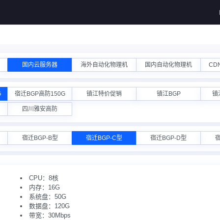
国内云服务器
海外自动化物理机
国内自动化物理机
CD
G
宿迁BGP高防150G
镇江特价促销
镇江BGP
镇
四川雅安高防
宿迁BGP-B型
宿迁BGP-C型
宿迁BGP-D型
宿
CPU：8核
内存：16G
系统盘：50G
数据盘：120G
带宽：30Mbps