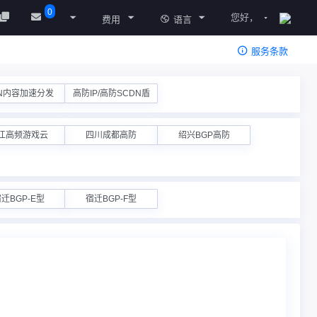
0
您好，
费用
语言
服务条款
N内容加速分发
高防IP/高防SCDN盾
江高频游戏云
四川成都高防
绍兴BGP高防
迁BGP-E型
宿迁BGP-F型